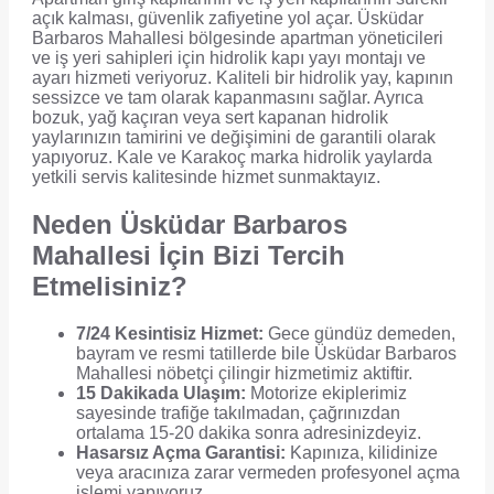
açık kalması, güvenlik zafiyetine yol açar. Üsküdar
Barbaros Mahallesi bölgesinde apartman yöneticileri
ve iş yeri sahipleri için hidrolik kapı yayı montajı ve
ayarı hizmeti veriyoruz. Kaliteli bir hidrolik yay, kapının
sessizce ve tam olarak kapanmasını sağlar. Ayrıca
bozuk, yağ kaçıran veya sert kapanan hidrolik
yaylarınızın tamirini ve değişimini de garantili olarak
yapıyoruz. Kale ve Karakoç marka hidrolik yaylarda
yetkili servis kalitesinde hizmet sunmaktayız.
Neden Üsküdar Barbaros
Mahallesi İçin Bizi Tercih
Etmelisiniz?
7/24 Kesintisiz Hizmet:
Gece gündüz demeden,
bayram ve resmi tatillerde bile Üsküdar Barbaros
Mahallesi nöbetçi çilingir hizmetimiz aktiftir.
15 Dakikada Ulaşım:
Motorize ekiplerimiz
sayesinde trafiğe takılmadan, çağrınızdan
ortalama 15-20 dakika sonra adresinizdeyiz.
Hasarsız Açma Garantisi:
Kapınıza, kilidinize
veya aracınıza zarar vermeden profesyonel açma
işlemi yapıyoruz.