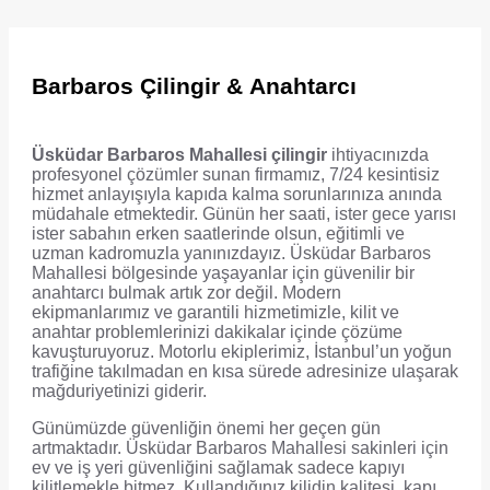
Barbaros Çilingir & Anahtarcı
Üsküdar Barbaros Mahallesi çilingir
ihtiyacınızda
profesyonel çözümler sunan firmamız, 7/24 kesintisiz
hizmet anlayışıyla kapıda kalma sorunlarınıza anında
müdahale etmektedir. Günün her saati, ister gece yarısı
ister sabahın erken saatlerinde olsun, eğitimli ve
uzman kadromuzla yanınızdayız. Üsküdar Barbaros
Mahallesi bölgesinde yaşayanlar için güvenilir bir
anahtarcı bulmak artık zor değil. Modern
ekipmanlarımız ve garantili hizmetimizle, kilit ve
anahtar problemlerinizi dakikalar içinde çözüme
kavuşturuyoruz. Motorlu ekiplerimiz, İstanbul’un yoğun
trafiğine takılmadan en kısa sürede adresinize ulaşarak
mağduriyetinizi giderir.
Günümüzde güvenliğin önemi her geçen gün
artmaktadır. Üsküdar Barbaros Mahallesi sakinleri için
ev ve iş yeri güvenliğini sağlamak sadece kapıyı
kilitlemekle bitmez. Kullandığınız kilidin kalitesi, kapı