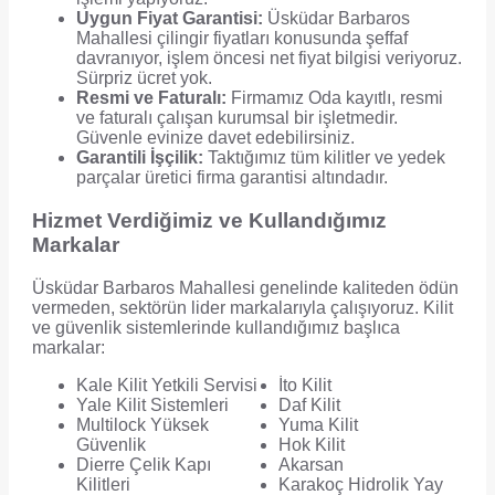
Uygun Fiyat Garantisi:
Üsküdar Barbaros
Mahallesi çilingir fiyatları konusunda şeffaf
davranıyor, işlem öncesi net fiyat bilgisi veriyoruz.
Sürpriz ücret yok.
Resmi ve Faturalı:
Firmamız Oda kayıtlı, resmi
ve faturalı çalışan kurumsal bir işletmedir.
Güvenle evinize davet edebilirsiniz.
Garantili İşçilik:
Taktığımız tüm kilitler ve yedek
parçalar üretici firma garantisi altındadır.
Hizmet Verdiğimiz ve Kullandığımız
Markalar
Üsküdar Barbaros Mahallesi genelinde kaliteden ödün
vermeden, sektörün lider markalarıyla çalışıyoruz. Kilit
ve güvenlik sistemlerinde kullandığımız başlıca
markalar:
Kale Kilit Yetkili Servisi
İto Kilit
Yale Kilit Sistemleri
Daf Kilit
Multilock Yüksek
Yuma Kilit
Güvenlik
Hok Kilit
Dierre Çelik Kapı
Akarsan
Kilitleri
Karakoç Hidrolik Yay