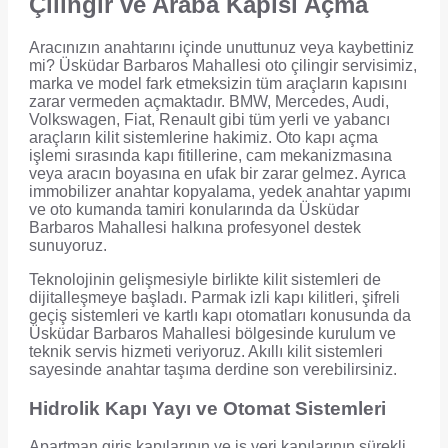
Çilingir ve Araba Kapısı Açma
Aracınızın anahtarını içinde unuttunuz veya kaybettiniz
mi? Üsküdar Barbaros Mahallesi oto çilingir servisimiz,
marka ve model fark etmeksizin tüm araçların kapısını
zarar vermeden açmaktadır. BMW, Mercedes, Audi,
Volkswagen, Fiat, Renault gibi tüm yerli ve yabancı
araçların kilit sistemlerine hakimiz. Oto kapı açma
işlemi sırasında kapı fitillerine, cam mekanizmasına
veya aracın boyasına en ufak bir zarar gelmez. Ayrıca
immobilizer anahtar kopyalama, yedek anahtar yapımı
ve oto kumanda tamiri konularında da Üsküdar
Barbaros Mahallesi halkına profesyonel destek
sunuyoruz.
Teknolojinin gelişmesiyle birlikte kilit sistemleri de
dijitalleşmeye başladı. Parmak izli kapı kilitleri, şifreli
geçiş sistemleri ve kartlı kapı otomatları konusunda da
Üsküdar Barbaros Mahallesi bölgesinde kurulum ve
teknik servis hizmeti veriyoruz. Akıllı kilit sistemleri
sayesinde anahtar taşıma derdine son verebilirsiniz.
Hidrolik Kapı Yayı ve Otomat Sistemleri
Apartman giriş kapılarının ve iş yeri kapılarının sürekli