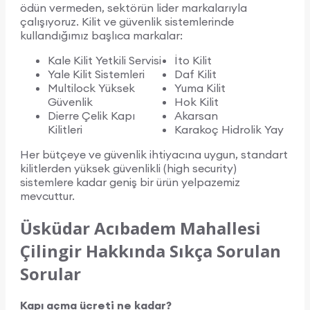
ödün vermeden, sektörün lider markalarıyla
çalışıyoruz. Kilit ve güvenlik sistemlerinde
kullandığımız başlıca markalar:
Kale Kilit Yetkili Servisi
İto Kilit
Yale Kilit Sistemleri
Daf Kilit
Multilock Yüksek
Yuma Kilit
Güvenlik
Hok Kilit
Dierre Çelik Kapı
Akarsan
Kilitleri
Karakoç Hidrolik Yay
Her bütçeye ve güvenlik ihtiyacına uygun, standart
kilitlerden yüksek güvenlikli (high security)
sistemlere kadar geniş bir ürün yelpazemiz
mevcuttur.
Üsküdar Acıbadem Mahallesi
Çilingir Hakkında Sıkça Sorulan
Sorular
Kapı açma ücreti ne kadar?