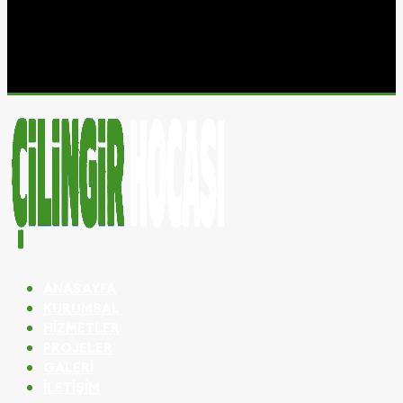
ANASAYFA
KURUMSAL
HIZMETLER
PROJELER
GALERI
İLETIŞIM