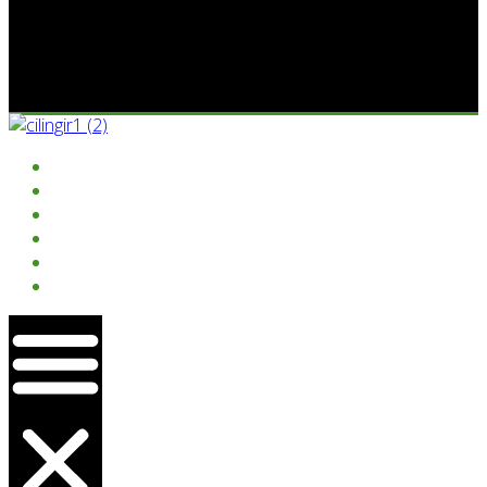
ANASAYFA
KURUMSAL
HIZMETLER
PROJELER
GALERI
İLETIŞIM