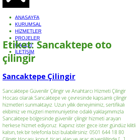
ANASAYFA
KURUMSAL
HIZMETLER
PROJELER
Etiket:
Sancaktepe oto
GALERI
İLETIŞIM
çilingir
Sancaktepe Çilingir
Sancaktepe Güvenilir Çilingir ve Anahtarcı Hizmeti Çilingir
Hocası olarak Sancaktepe ve çevresinde kapsamlı çilingir
hizmetleri sunmaktayız. Uzun yıllık deneyimimiz, sertifikalı
ekibimiz ve müşteri memnuniyetine odaklı yaklaşımımızla
Sancaktepe bölgesinde güvenilir çilingir hizmeti arayan
herkese hizmet ediyoruz. Kapınız ister gece ister gündüz kilitli
kalsın, tek bir telefonla bizi bulabilirsiniz: 0501 644 18 80
Çilingir Hocası; konut, ticari alan ve araç güvenliğinde […]