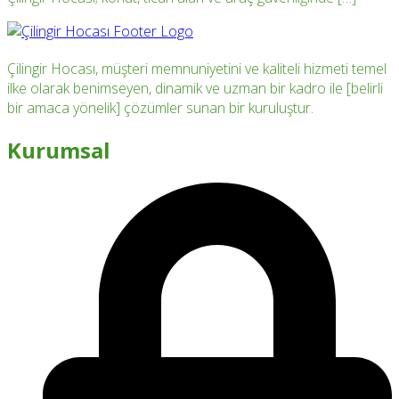
Çilingir Hocası, müşteri memnuniyetini ve kaliteli hizmeti temel
ilke olarak benimseyen, dinamik ve uzman bir kadro ile [belirli
bir amaca yönelik] çözümler sunan bir kuruluştur.
Kurumsal