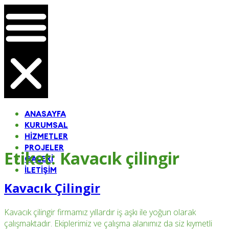
ANASAYFA
KURUMSAL
HIZMETLER
PROJELER
Etiket:
Kavacık çilingir
GALERI
İLETIŞIM
Kavacık Çilingir
Kavacık çilingir firmamız yıllardır iş aşkı ile yoğun olarak
çalışmaktadır. Ekiplerimiz ve çalışma alanımız da siz kıymetli