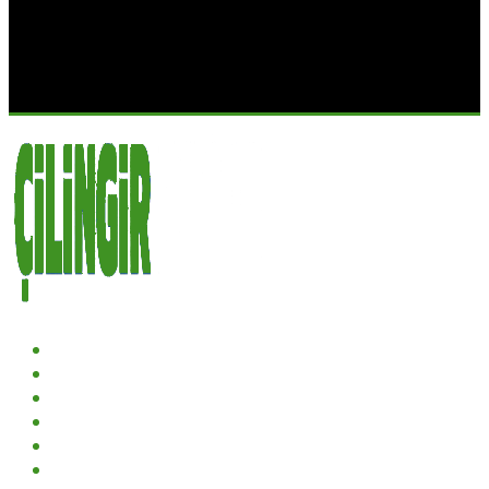
ANASAYFA
KURUMSAL
HIZMETLER
PROJELER
GALERI
İLETIŞIM