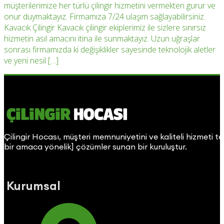
müşterilerimize her türlü çilingir hizmetini vermekten gurur ve
onur duymaktayız. Firmamıza 7/24 ulaşım sağlayabilirsiniz.
Kavacık Çilingir Kavacık çilingir ekiplerimiz ile sizlere sınırsız
hizmetin asıl amacını itina ile sunmaktayız. Uzun uğraşlar
sonrası firmamızda ki değişiklikler sayesinde teknolojik aletler
ve yeni nesil […]
Çilingir Hocası, müşteri memnuniyetini ve kaliteli hizmeti t
bir amaca yönelik] çözümler sunan bir kuruluştur.
Kurumsal