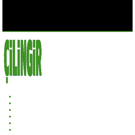
ANASAYFA
KURUMSAL
HIZMETLER
PROJELER
GALERI
İLETIŞIM