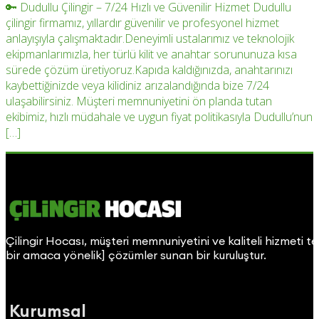
🔑 Dudullu Çilingir – 7/24 Hızlı ve Güvenilir Hizmet Dudullu
çilingir firmamız, yıllardır güvenilir ve profesyonel hizmet
anlayışıyla çalışmaktadır.Deneyimli ustalarımız ve teknolojik
ekipmanlarımızla, her türlü kilit ve anahtar sorununuza kısa
sürede çözüm üretiyoruz.Kapıda kaldığınızda, anahtarınızı
kaybettiğinizde veya kilidiniz arızalandığında bize 7/24
ulaşabilirsiniz. Müşteri memnuniyetini ön planda tutan
ekibimiz, hızlı müdahale ve uygun fiyat politikasıyla Dudullu’nun
[…]
Çilingir Hocası, müşteri memnuniyetini ve kaliteli hizmeti t
bir amaca yönelik] çözümler sunan bir kuruluştur.
Kurumsal