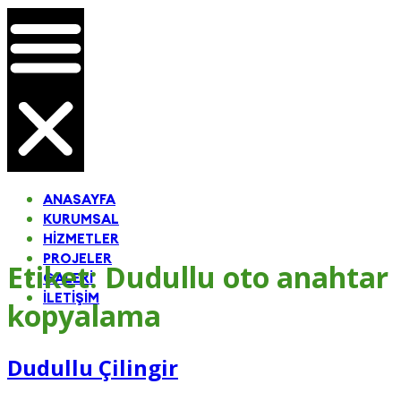
ANASAYFA
KURUMSAL
HIZMETLER
PROJELER
Etiket:
Dudullu oto anahtar
GALERI
İLETIŞIM
kopyalama
Dudullu Çilingir