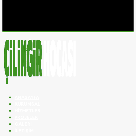
ANASAYFA
KURUMSAL
HIZMETLER
PROJELER
GALERI
İLETIŞIM