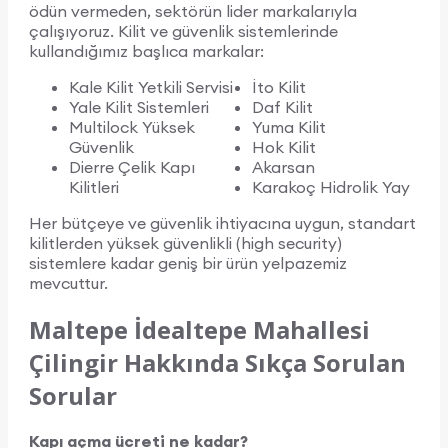
ödün vermeden, sektörün lider markalarıyla
çalışıyoruz. Kilit ve güvenlik sistemlerinde
kullandığımız başlıca markalar:
Kale Kilit Yetkili Servisi
İto Kilit
Yale Kilit Sistemleri
Daf Kilit
Multilock Yüksek
Yuma Kilit
Güvenlik
Hok Kilit
Dierre Çelik Kapı
Akarsan
Kilitleri
Karakoç Hidrolik Yay
Her bütçeye ve güvenlik ihtiyacına uygun, standart
kilitlerden yüksek güvenlikli (high security)
sistemlere kadar geniş bir ürün yelpazemiz
mevcuttur.
Maltepe İdealtepe Mahallesi
Çilingir Hakkında Sıkça Sorulan
Sorular
Kapı açma ücreti ne kadar?