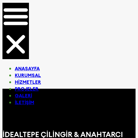
ANASAYFA
KURUMSAL
HIZMETLER
PROJELER
GALERI
İLETIŞIM
İDEALTEPE ÇILINGIR & ANAHTARCI