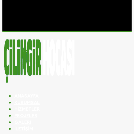
ANASAYFA
KURUMSAL
HIZMETLER
PROJELER
GALERI
İLETIŞIM