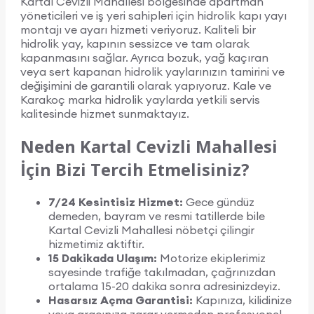
Kartal Cevizli Mahallesi bölgesinde apartman
yöneticileri ve iş yeri sahipleri için hidrolik kapı yayı
montajı ve ayarı hizmeti veriyoruz. Kaliteli bir
hidrolik yay, kapının sessizce ve tam olarak
kapanmasını sağlar. Ayrıca bozuk, yağ kaçıran
veya sert kapanan hidrolik yaylarınızın tamirini ve
değişimini de garantili olarak yapıyoruz. Kale ve
Karakoç marka hidrolik yaylarda yetkili servis
kalitesinde hizmet sunmaktayız.
Neden Kartal Cevizli Mahallesi
İçin Bizi Tercih Etmelisiniz?
7/24 Kesintisiz Hizmet:
Gece gündüz
demeden, bayram ve resmi tatillerde bile
Kartal Cevizli Mahallesi nöbetçi çilingir
hizmetimiz aktiftir.
15 Dakikada Ulaşım:
Motorize ekiplerimiz
sayesinde trafiğe takılmadan, çağrınızdan
ortalama 15-20 dakika sonra adresinizdeyiz.
Hasarsız Açma Garantisi:
Kapınıza, kilidinize