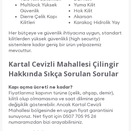
Multilock Yüksek
Yuma Kilit
Güvenlik
Hok Kilit
Dierre Çelik Kapı
Akarsan
Kilitleri
Karakoç Hidrolik Yay
Her bütçeye ve güvenlik ihtiyacına uygun, standart
kilitlerden yüksek güvenlikli (high security)
sistemlere kadar geniş bir ürün yelpazemiz
mevcuttur.
Kartal Cevizli Mahallesi Çilingir
Hakkında Sıkça Sorulan Sorular
Kapı açma ücreti ne kadar?
Fiyatlarımız kapının türüne (çelik, ahşap, demir),
kilitli olup olmamasına ve saat dilimine göre
değişiklik gösterebilir. Ancak Kartal Cevizli
Mahallesi bölgesinde en uygun fiyat garantisini
sunuyoruz. Net fiyat için 0507 705 95 26
numaramızdan bizi arayabilirsiniz.