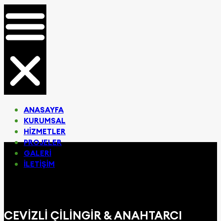
ANASAYFA
KURUMSAL
HIZMETLER
PROJELER
GALERI
İLETIŞIM
CEVIZLI ÇILINGIR & ANAHTARCI