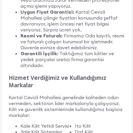
veya aracınıza zarar vermeden profesyonel
açma işlemi yapıyoruz.
Uygun Fiyat Garantisi:
Kartal Cevizli
Mahallesi çilingir fiyatları konusunda şeffaf
davranıyor, işlem öncesi net fiyat bilgisi
veriyoruz. Sürpriz ücret yok.
Resmi ve Faturalı:
Firmamız Oda kayıtlı, resmi
ve faturalı çalışan kurumsal bir işletmedir.
Güvenle evinize davet edebilirsiniz.
Garantili İşçilik:
Taktığımız tüm kilitler ve
yedek parçalar üretici firma garantisi
altındadır.
Hizmet Verdiğimiz ve Kullandığımız
Markalar
Kartal Cevizli Mahallesi genelinde kaliteden ödün
vermeden, sektörün lider markalarıyla çalışıyoruz.
Kilit ve güvenlik sistemlerinde kullandığımız başlıca
markalar:
Kale Kilit Yetkili Servisi
İto Kilit
Yale Kilit Sistemleri
Daf Kilit