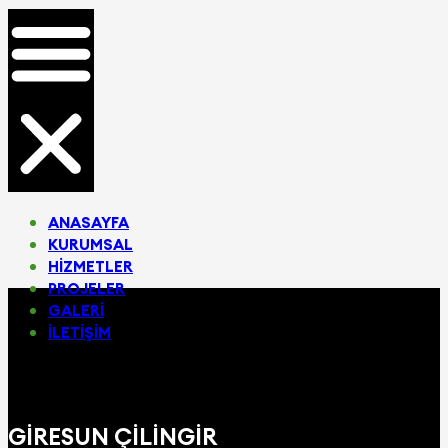
ANASAYFA
KURUMSAL
HIZMETLER
PROJELER
GALERI
İLETIŞIM
GIRESUN ÇILINGIR