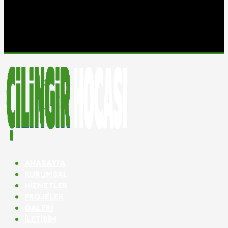
ANASAYFA
KURUMSAL
HIZMETLER
PROJELER
GALERI
İLETIŞIM