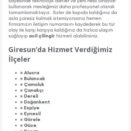
sayesinde teknolojik aletler ve yeni nesil cihazlar
kullanarak mesleğimizi daha profesyonel olarak
tamamlamaktayız. Sizler de kapıda kaldığınız da
asla çaresiz kalmak istemiyorsanız hemen
firmamızın iletişim numarasını kaydederek bu tür
olay ile karşı karşıya kaldığınız da hızlıca ulaşım
sağlayıp
acil çilingir
hizmeti alabilirsiniz.
Giresun’da Hizmet Verdiğimiz
İlçeler
» Alucra
» Bulancak
» Çamoluk
» Çanakçı
» Dereli
» Doğankent
» Espiye
» Eynesil
» Görele
» Güce