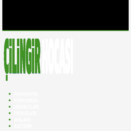
ANASAYFA
KURUMSAL
HIZMETLER
PROJELER
GALERI
İLETIŞIM