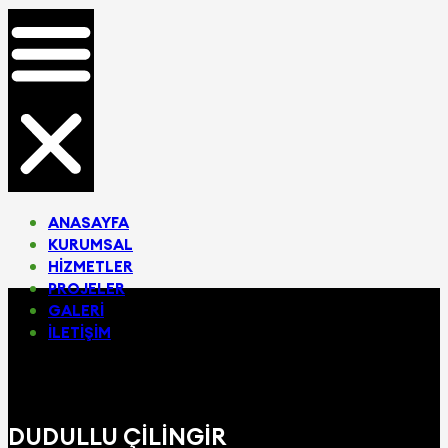
ANASAYFA
KURUMSAL
HIZMETLER
PROJELER
GALERI
İLETIŞIM
DUDULLU ÇILINGIR