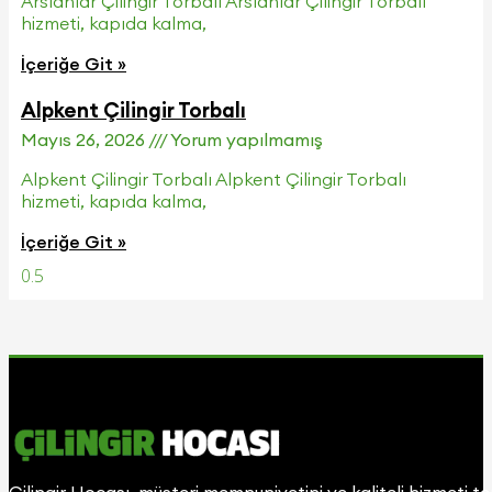
Arslanlar Çilingir Torbalı Arslanlar Çilingir Torbalı
hizmeti, kapıda kalma,
İçeriğe Git »
Alpkent Çilingir Torbalı
Mayıs 26, 2026
Yorum yapılmamış
Alpkent Çilingir Torbalı Alpkent Çilingir Torbalı
hizmeti, kapıda kalma,
İçeriğe Git »
Çilingir Hocası, müşteri memnuniyetini ve kaliteli hizmeti t