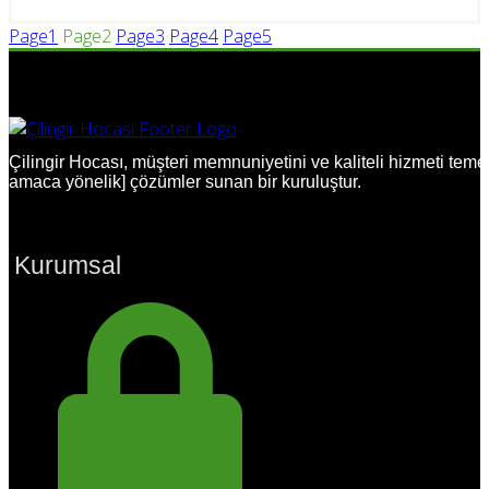
Page
1
Page
2
Page
3
Page
4
Page
5
Çilingir Hocası, müşteri memnuniyetini ve kaliteli hizmeti temel
amaca yönelik] çözümler sunan bir kuruluştur.
Kurumsal