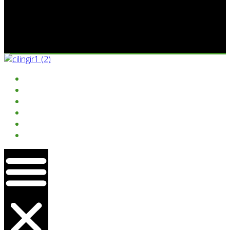
ANASAYFA
KURUMSAL
HIZMETLER
PROJELER
GALERI
İLETIŞIM