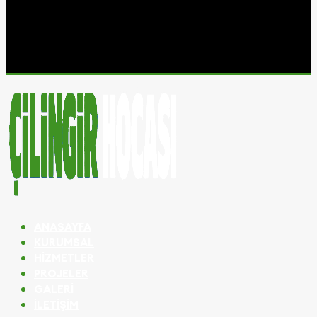
ANASAYFA
KURUMSAL
HIZMETLER
PROJELER
GALERI
İLETIŞIM