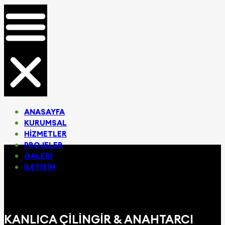
ANASAYFA
KURUMSAL
HIZMETLER
PROJELER
GALERI
İLETIŞIM
KANLICA ÇILINGIR & ANAHTARCI