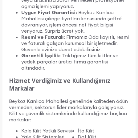
veya aracınıza zarar vermeden profesyonel
açma işlemi yapıyoruz.
Uygun Fiyat Garantisi:
Beykoz Kanlıca
Mahallesi çilingir fiyatları konusunda şeffaf
davranıyor, işlem öncesi net fiyat bilgisi
veriyoruz. Sürpriz ücret yok.
Resmi ve Faturalı:
Firmamız Oda kayıtlı, resmi
ve faturalı çalışan kurumsal bir işletmedir.
Güvenle evinize davet edebilirsiniz.
Garantili İşçilik:
Taktığımız tüm kilitler ve
yedek parçalar üretici firma garantisi
altındadır.
Hizmet Verdiğimiz ve Kullandığımız
Markalar
Beykoz Kanlıca Mahallesi genelinde kaliteden ödün
vermeden, sektörün lider markalarıyla çalışıyoruz.
Kilit ve güvenlik sistemlerinde kullandığımız başlıca
markalar:
Kale Kilit Yetkili Servisi
İto Kilit
Yale Kilit Sistemleri
Daf Kilit