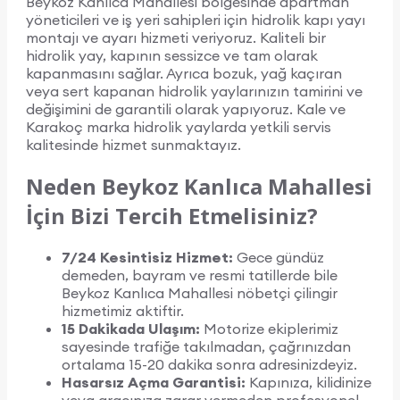
Beykoz Kanlıca Mahallesi bölgesinde apartman
yöneticileri ve iş yeri sahipleri için hidrolik kapı yayı
montajı ve ayarı hizmeti veriyoruz. Kaliteli bir
hidrolik yay, kapının sessizce ve tam olarak
kapanmasını sağlar. Ayrıca bozuk, yağ kaçıran
veya sert kapanan hidrolik yaylarınızın tamirini ve
değişimini de garantili olarak yapıyoruz. Kale ve
Karakoç marka hidrolik yaylarda yetkili servis
kalitesinde hizmet sunmaktayız.
Neden Beykoz Kanlıca Mahallesi
İçin Bizi Tercih Etmelisiniz?
7/24 Kesintisiz Hizmet:
Gece gündüz
demeden, bayram ve resmi tatillerde bile
Beykoz Kanlıca Mahallesi nöbetçi çilingir
hizmetimiz aktiftir.
15 Dakikada Ulaşım:
Motorize ekiplerimiz
sayesinde trafiğe takılmadan, çağrınızdan
ortalama 15-20 dakika sonra adresinizdeyiz.
Hasarsız Açma Garantisi:
Kapınıza, kilidinize