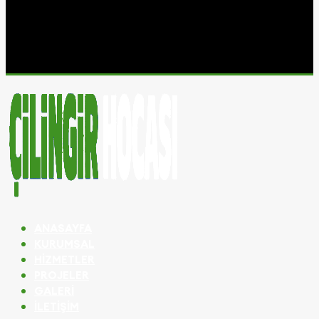
ANASAYFA
KURUMSAL
HIZMETLER
PROJELER
GALERI
İLETIŞIM