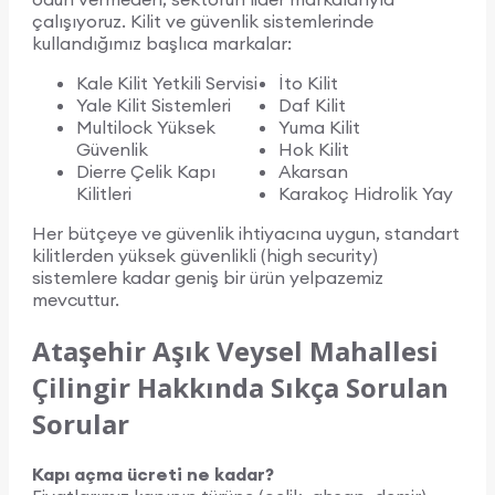
çalışıyoruz. Kilit ve güvenlik sistemlerinde
kullandığımız başlıca markalar:
Kale Kilit Yetkili Servisi
İto Kilit
Yale Kilit Sistemleri
Daf Kilit
Multilock Yüksek
Yuma Kilit
Güvenlik
Hok Kilit
Dierre Çelik Kapı
Akarsan
Kilitleri
Karakoç Hidrolik Yay
Her bütçeye ve güvenlik ihtiyacına uygun, standart
kilitlerden yüksek güvenlikli (high security)
sistemlere kadar geniş bir ürün yelpazemiz
mevcuttur.
Ataşehir Aşık Veysel Mahallesi
Çilingir Hakkında Sıkça Sorulan
Sorular
Kapı açma ücreti ne kadar?