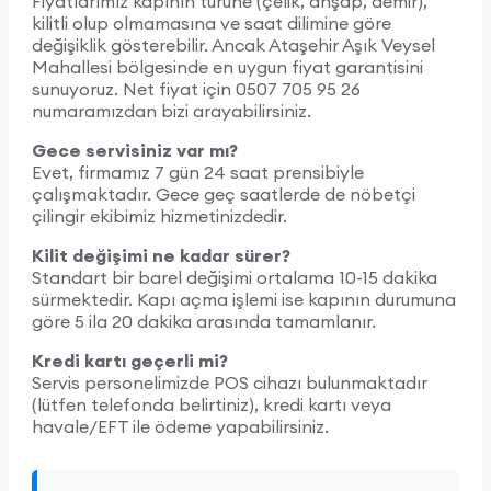
Fiyatlarımız kapının türüne (çelik, ahşap, demir),
kilitli olup olmamasına ve saat dilimine göre
değişiklik gösterebilir. Ancak Ataşehir Aşık Veysel
Mahallesi bölgesinde en uygun fiyat garantisini
sunuyoruz. Net fiyat için 0507 705 95 26
numaramızdan bizi arayabilirsiniz.
Gece servisiniz var mı?
Evet, firmamız 7 gün 24 saat prensibiyle
çalışmaktadır. Gece geç saatlerde de nöbetçi
çilingir ekibimiz hizmetinizdedir.
Kilit değişimi ne kadar sürer?
Standart bir barel değişimi ortalama 10-15 dakika
sürmektedir. Kapı açma işlemi ise kapının durumuna
göre 5 ila 20 dakika arasında tamamlanır.
Kredi kartı geçerli mi?
Servis personelimizde POS cihazı bulunmaktadır
(lütfen telefonda belirtiniz), kredi kartı veya
havale/EFT ile ödeme yapabilirsiniz.