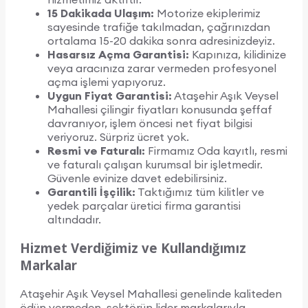
15 Dakikada Ulaşım:
Motorize ekiplerimiz
sayesinde trafiğe takılmadan, çağrınızdan
ortalama 15-20 dakika sonra adresinizdeyiz.
Hasarsız Açma Garantisi:
Kapınıza, kilidinize
veya aracınıza zarar vermeden profesyonel
açma işlemi yapıyoruz.
Uygun Fiyat Garantisi:
Ataşehir Aşık Veysel
Mahallesi çilingir fiyatları konusunda şeffaf
davranıyor, işlem öncesi net fiyat bilgisi
veriyoruz. Sürpriz ücret yok.
Resmi ve Faturalı:
Firmamız Oda kayıtlı, resmi
ve faturalı çalışan kurumsal bir işletmedir.
Güvenle evinize davet edebilirsiniz.
Garantili İşçilik:
Taktığımız tüm kilitler ve
yedek parçalar üretici firma garantisi
altındadır.
Hizmet Verdiğimiz ve Kullandığımız
Markalar
Ataşehir Aşık Veysel Mahallesi genelinde kaliteden
ödün vermeden, sektörün lider markalarıyla